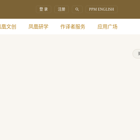
登 录
注册
PPM ENGLISH
凤凰文创
凤凰研学
作译者服务
应用广场