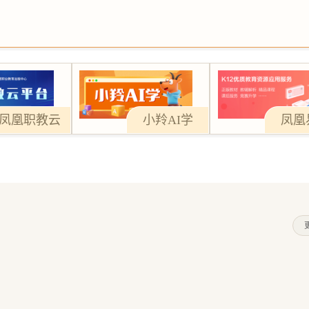
凤凰职教云
小羚AI学
凤凰